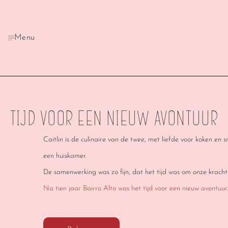
Menu
Tijd voor een nieuw avontuur
Caitlin is de culinaire van de twee, met liefde voor koken en
een huiskamer.
De samenwerking was zo fijn, dat het tijd was om onze kracht
Na tien jaar Bairro Alto was het tijd voor een nieuw avontuur.